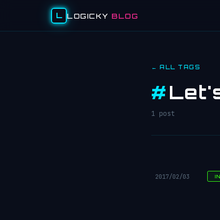
L
LOGICKY
BLOG
← ALL TAGS
#
Let'
1 post
2017/02/03
I