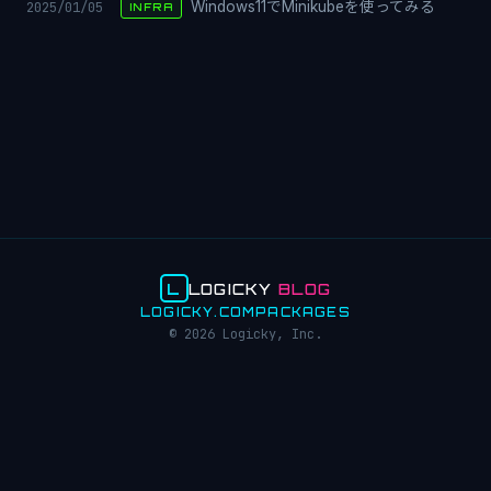
2025/01/05
Windows11でMinikubeを使ってみる
INFRA
L
LOGICKY
BLOG
LOGICKY.COM
PACKAGES
© 2026 Logicky, Inc.