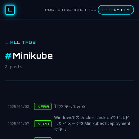
L
POSTS
ARCHIVE
TAGS
LOGICKY.COM
← ALL TAGS
#
Minikube
3 posts
2025/01/08
Tiltを使ってみる
INFRA
Windows11のDocker Desktopでビルド
2025/01/07
したイメージをMinikubeのDeployment
INFRA
で使う