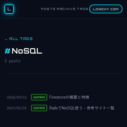
L
POSTS
ARCHIVE
TAGS
LOGICKY.COM
← ALL TAGS
#
NoSQL
2 posts
2018/09/11
Firestoreの概要と特徴
INFRA
2017/03/25
RailsでNoSQL使う - 参考サイト一覧
INFRA