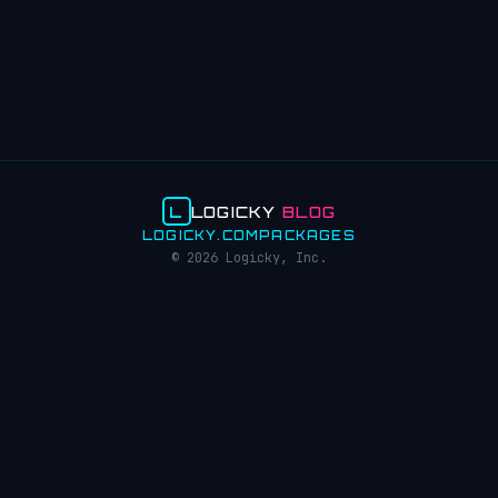
L
LOGICKY
BLOG
LOGICKY.COM
PACKAGES
© 2026 Logicky, Inc.