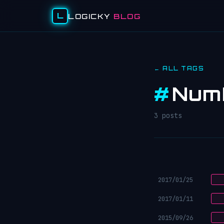
L
LOGICKY
BLOG
← ALL TAGS
#
Num
3 posts
2017/01/25
2017/01/11
2015/09/26