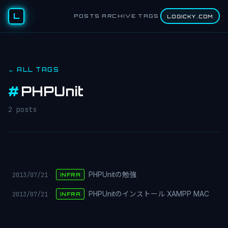
L
POSTS
ARCHIVE
TAGS
LOGICKY.COM
← ALL TAGS
#
PHPUnit
2 posts
2013/07/21
PHPUnitの勉強
INFRA
2013/07/21
PHPUnitのインストール XAMPP MAC
INFRA