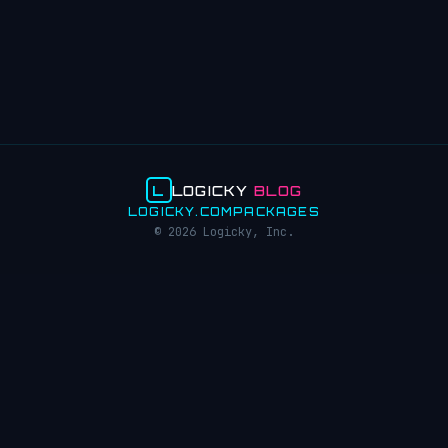
L
LOGICKY
BLOG
LOGICKY.COM
PACKAGES
© 2026 Logicky, Inc.