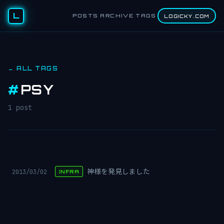
L
POSTS
ARCHIVE
TAGS
LOGICKY.COM
← ALL TAGS
#
PSY
1 post
2013/03/02
神様を発見しました
INFRA