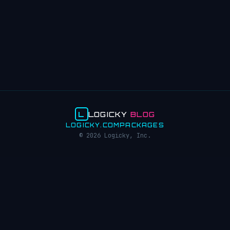
L
LOGICKY
BLOG
LOGICKY.COM
PACKAGES
© 2026 Logicky, Inc.