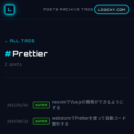
L
POSTS
ARCHIVE
TAGS
LOGICKY.COM
← ALL TAGS
#
Prettier
2 posts
neovimでVue.jsの開発ができるように
2021/01/04
INFRA
する
webstormでPrettierを使って自動コード
2019/08/13
INFRA
整形する