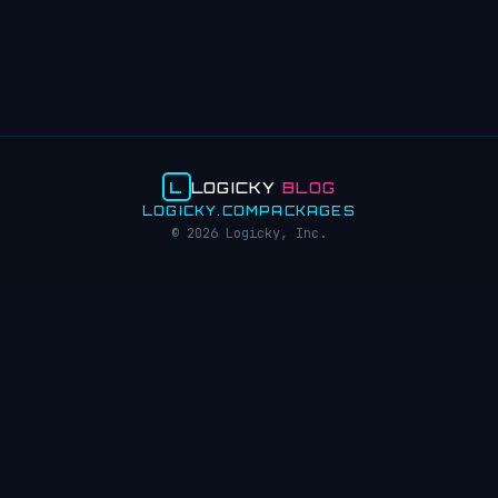
L
LOGICKY
BLOG
LOGICKY.COM
PACKAGES
© 2026 Logicky, Inc.