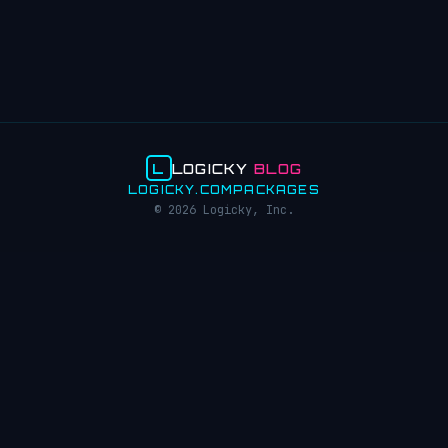
L
LOGICKY
BLOG
LOGICKY.COM
PACKAGES
© 2026 Logicky, Inc.