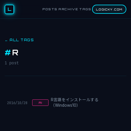
L
POSTS
ARCHIVE
TAGS
LOGICKY.COM
← ALL TAGS
#
R
1 post
R言語をインストールする
2016/10/28
AI
（Windows10）