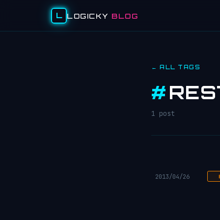
L
LOGICKY
BLOG
← ALL TAGS
#
RES
1 post
2013/04/26