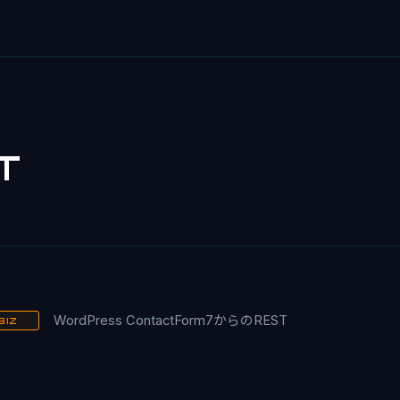
T
WordPress ContactForm7からのREST
BIZ