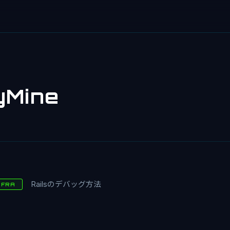
yMine
Railsのデバッグ方法
NFRA