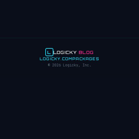
L
LOGICKY
BLOG
LOGICKY.COM
PACKAGES
© 2026 Logicky, Inc.