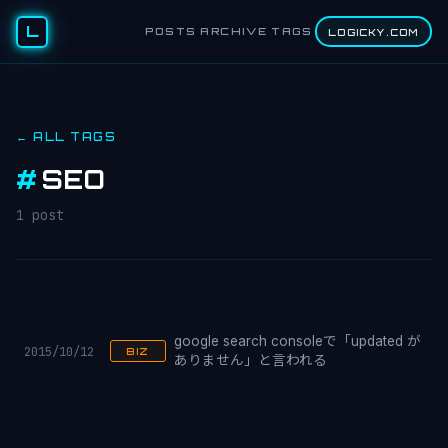
L
POSTS
ARCHIVE
TAGS
LOGICKY.COM
← ALL TAGS
#
SEO
1 post
google search consoleで「updated が
2015/10/12
BIZ
ありません」と言われる