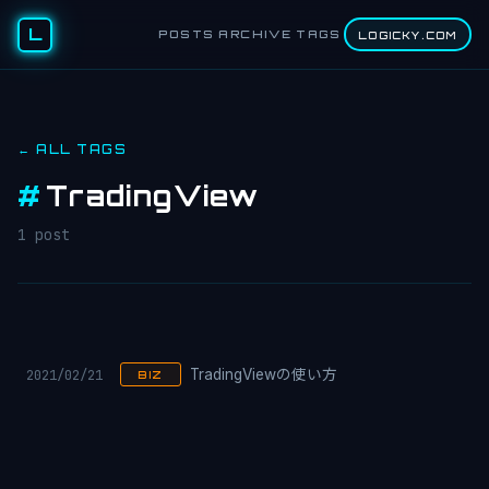
L
POSTS
ARCHIVE
TAGS
LOGICKY.COM
← ALL TAGS
#
TradingView
1 post
2021/02/21
TradingViewの使い方
BIZ