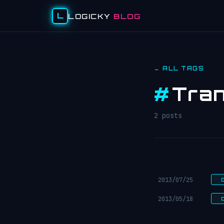
L
LOGICKY
BLOG
← ALL TAGS
#
Tran
2 posts
2013/07/25
2013/05/18