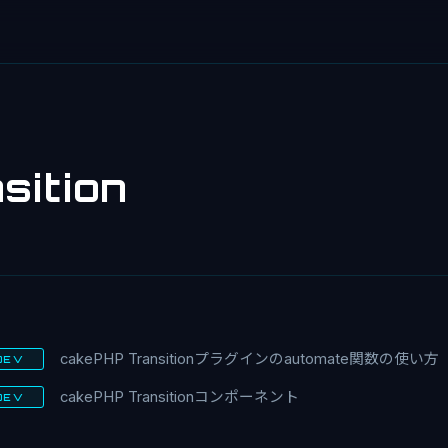
sition
cakePHP Transitionプラグインのautomate関数の使い方
DEV
cakePHP Transitionコンポーネント
DEV