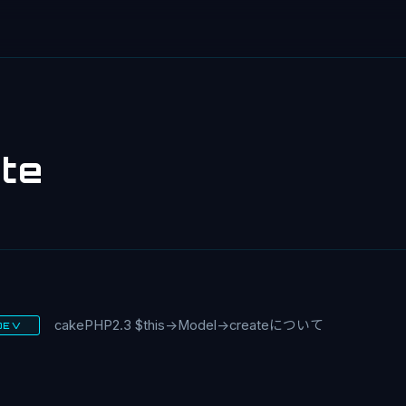
te
cakePHP2.3 $this->Model->createについて
DEV