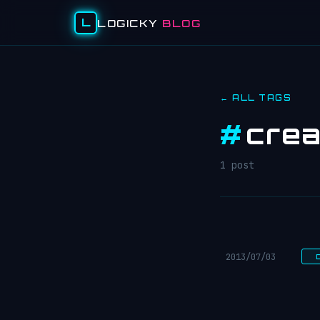
L
LOGICKY
BLOG
← ALL TAGS
#
crea
1 post
2013/07/03