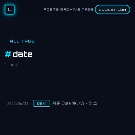
L
POSTS
ARCHIVE
TAGS
LOGICKY.COM
← ALL TAGS
#
date
1 post
2013/06/12
PHP Date 使い方・計算
DEV