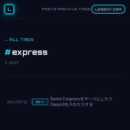
L
POSTS
ARCHIVE
TAGS
LOGICKY.COM
← ALL TAGS
#
express
1 post
Remixでexpressをサーバにしたり
2024/09/12
DEV
DaisyUIを入れたりする