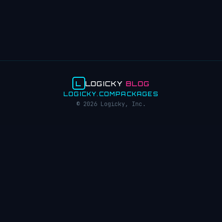
L
LOGICKY
BLOG
LOGICKY.COM
PACKAGES
© 2026 Logicky, Inc.