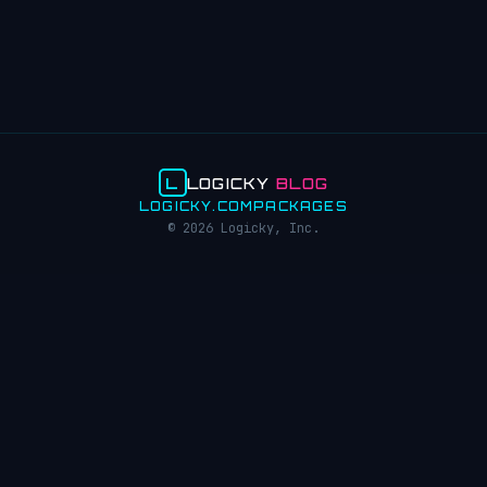
L
LOGICKY
BLOG
LOGICKY.COM
PACKAGES
© 2026 Logicky, Inc.