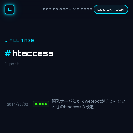
L
POSTS
ARCHIVE
TAGS
LOGICKY.COM
← ALL TAGS
#
htaccess
1 post
開発サーバとかでwebrootが / じゃない
2014/03/02
INFRA
ときのhtaccessの設定