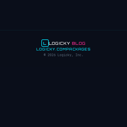
L
LOGICKY
BLOG
LOGICKY.COM
PACKAGES
© 2026 Logicky, Inc.