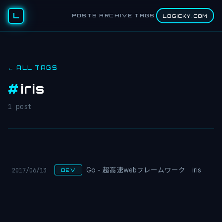
L
POSTS
ARCHIVE
TAGS
LOGICKY.COM
← ALL TAGS
#
iris
1 post
2017/06/13
Go - 超高速webフレームワーク iris
DEV