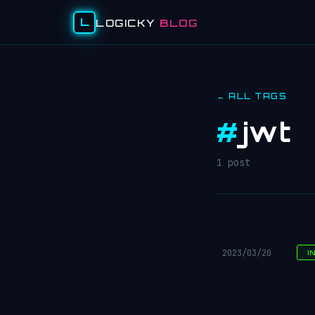
L
LOGICKY
BLOG
← ALL TAGS
#
jwt
1 post
2023/03/20
I