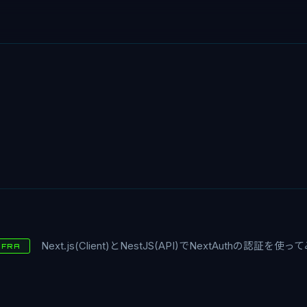
Next.js(Client)とNestJS(API)でNextAuthの認証を使っ
NFRA