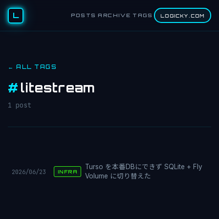
L
POSTS
ARCHIVE
TAGS
LOGICKY.COM
← ALL TAGS
#
litestream
1 post
Turso を本番DBにできず SQLite + Fly
2026/06/23
INFRA
Volume に切り替えた