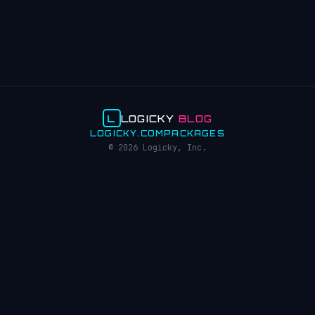
L
LOGICKY
BLOG
LOGICKY.COM
PACKAGES
© 2026 Logicky, Inc.