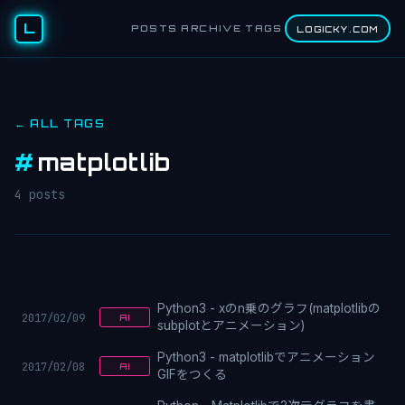
L
POSTS
ARCHIVE
TAGS
LOGICKY.COM
← ALL TAGS
#
matplotlib
4 posts
Python3 - xのn乗のグラフ(matplotlibの
2017/02/09
AI
subplotとアニメーション)
Python3 - matplotlibでアニメーション
2017/02/08
AI
GIFをつくる