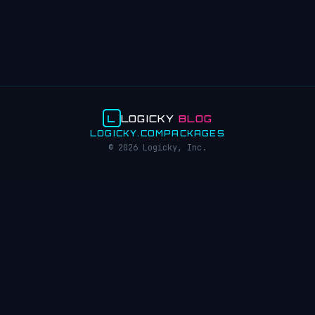
L
LOGICKY
BLOG
LOGICKY.COM
PACKAGES
© 2026 Logicky, Inc.