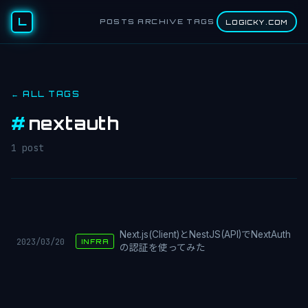
L
POSTS
ARCHIVE
TAGS
LOGICKY.COM
← ALL TAGS
#
nextauth
1 post
Next.js(Client)とNestJS(API)でNextAuth
2023/03/20
INFRA
の認証を使ってみた