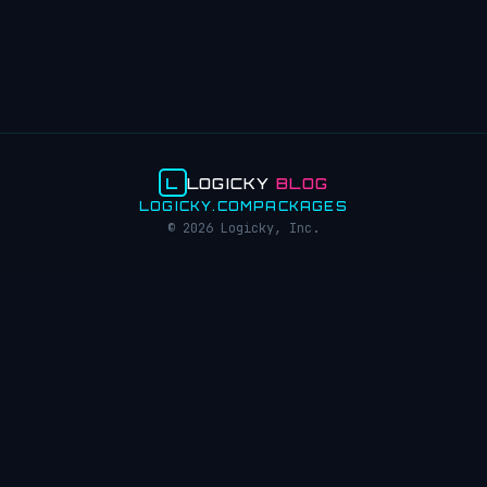
L
LOGICKY
BLOG
LOGICKY.COM
PACKAGES
© 2026 Logicky, Inc.