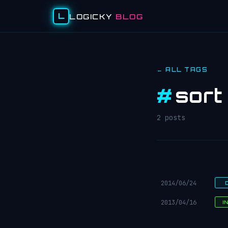
L
LOGICKY
BLOG
← ALL TAGS
#
sort
2 posts
2014/06/24
2013/04/16
I