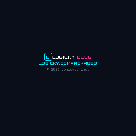
L
LOGICKY
BLOG
LOGICKY.COM
PACKAGES
© 2026 Logicky, Inc.