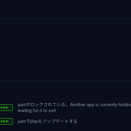
yumがロックされている。Another app is currently holding 
NFRA
waiting for it to exit
yumでphpをアップデートする
NFRA