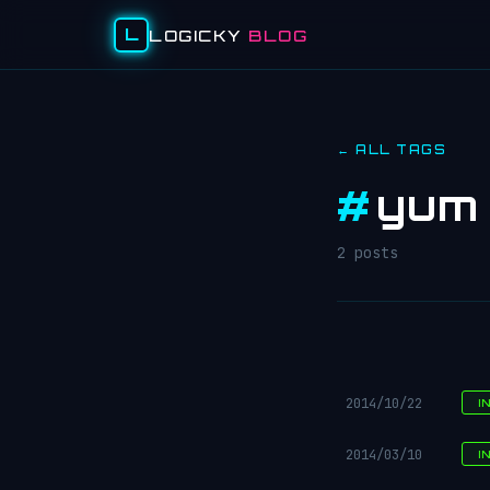
L
LOGICKY
BLOG
← ALL TAGS
#
yum
2 posts
2014/10/22
I
2014/03/10
I