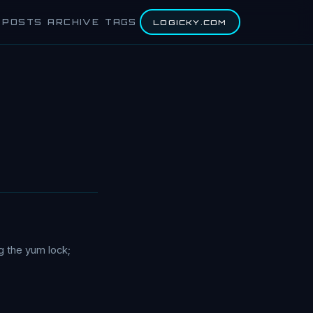
POSTS
ARCHIVE
TAGS
LOGICKY.COM
the yum lock;