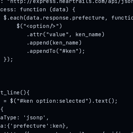
l: 
"
http://express.heartrails.com/api/jso
ccess
: 
function
(
data
)
 {
$
.
each
(
data
.
response
.
prefecture
,
functi
$
(
"
<option/>
"
)
.
attr
(
"
value
"
,
ken_name
)
.
append
(
ken_name
)
.
appendTo
(
"
#ken
"
);
});
et_line()
{
n
=
$
(
"
#ken option:selected
"
)
.
text
();
({
taType: 
'
jsonp
'
,
ta:{
'
prefecture
'
:
ken
},