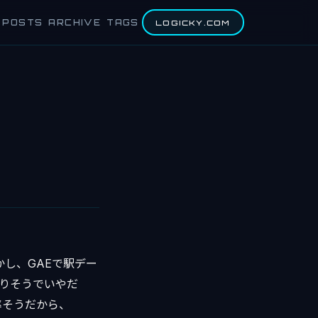
POSTS
ARCHIVE
TAGS
LOGICKY.COM
かし、GAEで駅デー
なりそうでいやだ
率そうだから、