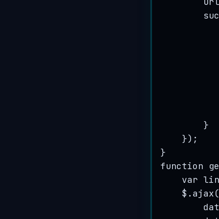
ur
su
}
});
}
function g
var
li
$
.
ajax
da