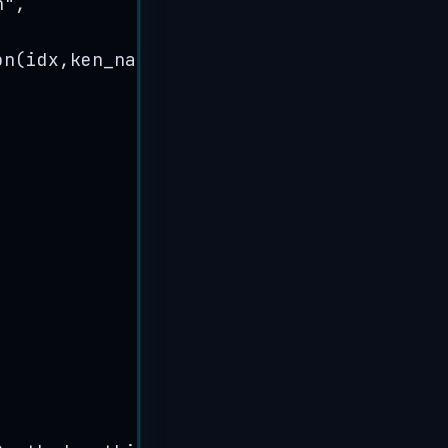
n
"
,
on
(
idx
,
ken_name
)
{