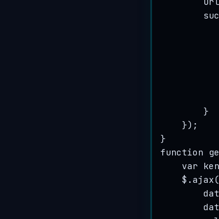
ur
su
}
});
}
function g
var
ke
$
.
ajax
da
da