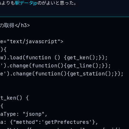
essよりも
駅データjp
のがよいと思った。
の取得
</
h3
>
pe
=
"
text/javascript
"
>
()
{
ow
)
.
load
(
function
()
 {
get_ken
();});
n
'
)
.
change
(
function
()
{
get_line
();});
ne
'
)
.
change
(
function
()
{
get_station
();});
et_ken() 
{
({
taType: 
"
jsonp
"
,
ta: {
"
method
"
:
'
getPrefectures
'
},