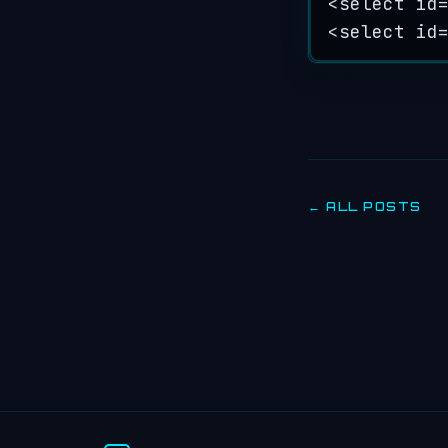
<
select
id
<
select
id
← ALL POSTS