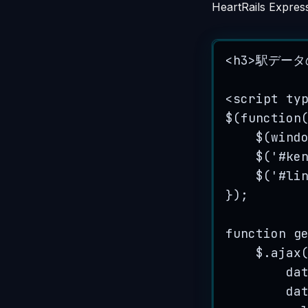
HeartRails Expr
<
h3
>
駅データ
<
script
ty
$(function
$
(
wind
$
(
'
#ke
$
(
'
#li
}
);
function g
$
.
ajax
da
da