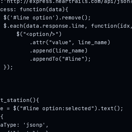
l:
'
http://express.heartrails.com/api/json
ccess
: 
function
(
data
)
{
$
(
'
#line option
'
)
.
remove
();
$
.
each
(
data
.
response
.
line
,
function
(
idx
$
(
"
<option/>
"
)
.
attr
(
"
value
"
,
line_name
)
.
append
(
line_name
)
.
appendTo
(
"
#line
"
);
});
et_station()
{
ne
=
$
(
"
#line option:selected
"
)
.
text
();
({
taType: 
'
jsonp
'
,