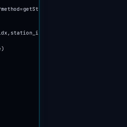
?method=getStations
'
,
idx
,
station_info
)
{
e
)