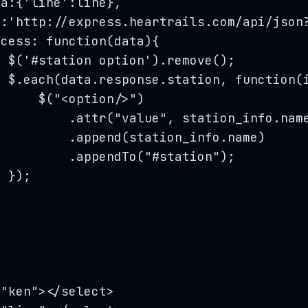
ta:{
'
line
'
:
line
},
l:
'
http://express.heartrails.com/api/json
ccess
: 
function
(
data
)
{
$
(
'
#station option
'
)
.
remove
();
$
.
each
(
data
.
response
.
station
,
function
(
$
(
"
<option/>
"
)
.
attr
(
"
value
"
,
station_info
.
nam
.
append
(
station_info
.
name
)
.
appendTo
(
"
#station
"
);
});
=
"
ken
"
></
select
>