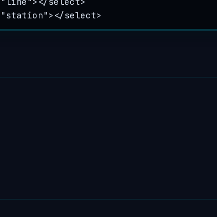
=
"
line
"
></
select
>
=
"
station
"
></
select
>