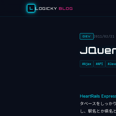
L
LOGICKY
BLOG
2011/02/21
DEV
JQue
#Ajax
#API
#Jav
HeartRails Expres
タベースをしっかり
し、駅名とか県名