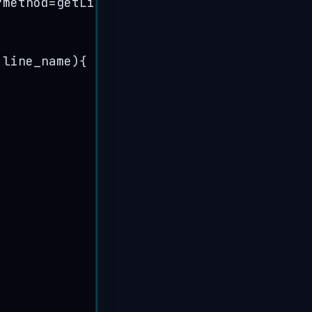
?method=getLines
'
,
,
line_name
)
{