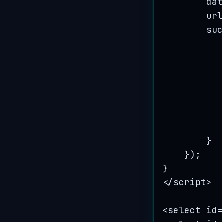
da
ur
su
}
});
}
</
script
>
<
select
id