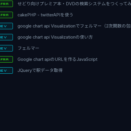
せどり向けプレミア本・DVDの検索システムをつくって
NFRA
cakePHP - twitterAPIを使う
NFRA
google chart api Visualizationでフェルマー（2次関数
DEV
google chart api Visualizationの使い方
DEV
フェルマー
DEV
Google chart apiのURLを作るJavaScript
NFRA
JQueryで駅データ取得
DEV