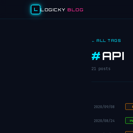
L
LOGICKY
BLOG
← ALL TAGS
#
API
21 posts
2020/09/08
2020/08/24
I