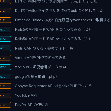
DartでTwitterのつぶやき削除ツールを作りました
BIZ
DartでTwitterライブラリを作ってpubに公開しました
BIZ
BitfinexとBitmexの板と約定履歴をwebsocketで取得する
BIZ
Rails5のAPIモードでAPIをつくってみる（２）
DEV
Rails5のAPIモードでAPIをつくってみる（１）
DEV
RailsでAPIつくる - 参考サイト一覧
DEV
Vimeo APIをPHPで使ってみる
BIZ
zipcloud - 郵便番号データのAPI
DEV
googleで祝日取得（php）
DEV
Conyac Requester API v1をcakePHPでつかう
BIZ
YouTube API
BIZ
PayPal APIの使い方
BIZ