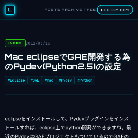
L
POSTS
ARCHIVE
TAGS
LOGICKY.COM
2011/03/16
INFRA
Mac eclipseでGAE開発する為
のPydev(Python2.5)の設定
#Eclipse
#GAE
#mac
#Pydev
#Python
eclipseをインストールして、Pydevプラグインをインス
トールすれば、eclipse上でpython開発ができますね。最
近のPydevはGAEプロジェクトもついているのでGAEの