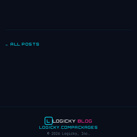
← ALL POSTS
L
LOGICKY
BLOG
LOGICKY.COM
PACKAGES
© 2026 Logicky, Inc.