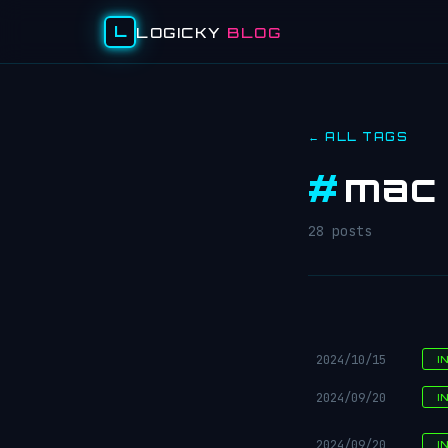
L
LOGICKY
BLOG
← ALL TAGS
#
mac
28 posts
2024/10/15
I
2024/09/20
I
2024/09/20
I