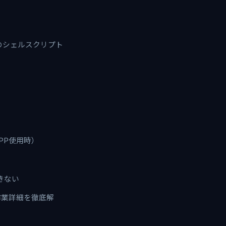
為のシェルスクリプト
MPP使用時）
きない
備作業詳細を徹底解