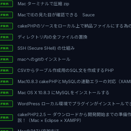
Mac ターミナルで圧縮 zip
NFRA
MacでIEの見た目が確認できる Sauce
NFRA
cakePHPのソースをローカル上で納品ファイルにする
NFRA
ディレクトリ内の全ファイルの置換
NFRA
SSH (Secure SHell) の仕組み
NFRA
macへのgitのインストール
NFRA
CSVからテーブル作成用のSQL文を作成するPHP
NFRA
Mac10.8.3 cakePHPとMySQLの連動エラーの対応（XA
NFRA
Mac OS X 10.8.3 にMySQLをインストールする
NFRA
WordPress ローカル環境でプラグインがインストールで
NFRA
cakePHP2.2.5 ー ダウンロードから開発開始までの準
NFRA
説！（Mac × Eclipse × XAMPP）