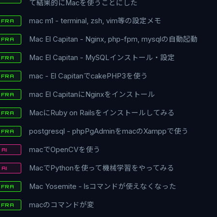
て結果的にMacを使うことにした
mac m1 - terminal, zsh, vim等の設定メモ
NFRA
Mac El Capitan - Nginx, php-fpm, mysqlの自動起動
NFRA
Mac El Capitan - MySQLインストール・設定
NFRA
mac - El CapitanでcakePHP3を使う
NFRA
mac El CapitanにNginxをインストール
NFRA
MacにRuby on Railsをインストールしてみる
NFRA
postgresql - phpPgAdminをmacのXamppで使う
NFRA
macでOpenCVを使う
AI
MacでPythonを使って機械学習をやってみる
AI
Mac Yosemite - lsコマンドが使えなくなった
NFRA
macのコマンドが変
NFRA