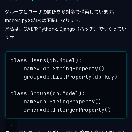
グループとユーザの関係を多対多で構築しています。
models.pyの内容は下記になります。
※私は、GAEをPythonとDjango（パッチ）でつくってい
ます。
class
Users
(
db
.
Model
):
name
= 
db
.
StringProperty
()
group
=
db
.
ListProperty
(
db
.
Key
)
class
Groups
(
db
.
Model
):
name
=
db
.
StringProperty
()
owner
=
db
.
IntergerProperty
()