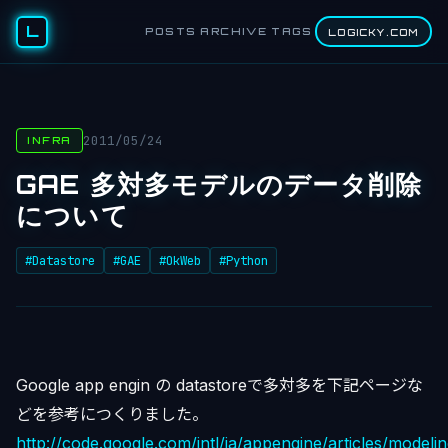
L
POSTS
ARCHIVE
TAGS
LOGICKY.COM
2011/05/24
INFRA
GAE 多対多モデルのデータ削除
について
#Datastore
#GAE
#OkWeb
#Python
Google app engin の datastoreで多対多を下記ページな
どを参考につくりました。
http://code.google.com/intl/ja/appengine/articles/modelin