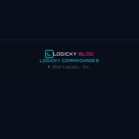
L
LOGICKY
BLOG
LOGICKY.COM
PACKAGES
© 2026 Logicky, Inc.