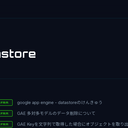
store
google app engine - datastoreのけんきゅう
NFRA
GAE 多対多モデルのデータ削除について
NFRA
GAE Keyを文字列で取得した場合にオブジェクトを取り
NFRA