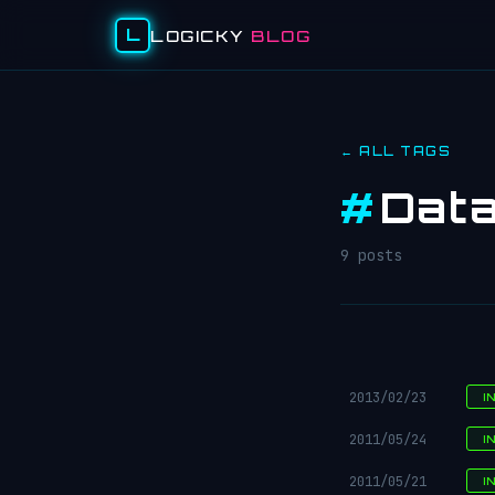
L
LOGICKY
BLOG
← ALL TAGS
#
Data
9 posts
2013/02/23
I
2011/05/24
I
2011/05/21
I