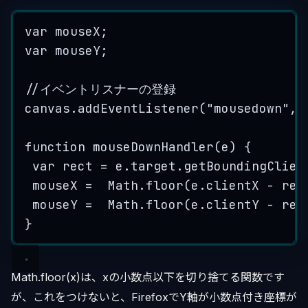
var
mouseX
;
var
mouseY
;
//イベントリスナーの登録
canvas
.
addEventListener
(
"
mousedown
"
, 
function
mouseDownHandler
(
e
)
 {
var
rect
=
e
.
target
.
getBoundingClien
mouseX
=
Math
.
floor
(
e
.
clientX
-
rec
mouseY
=
Math
.
floor
(
e
.
clientY
-
rec
}
Math.floor(x)は、xの小数点以下を切り捨てる関数です
が、これをつけないと、FirefoxでY軸が小数点付き座標が