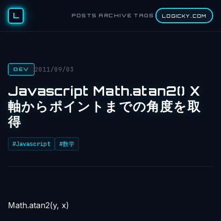
L
POSTS
ARCHIVE
TAGS
LOGICKY.COM
2011/09/03
DEV
Javascript Math.atan2() X
軸からポイントまでの角度を取
得
#Javascript
#数学
Math.atan2(y, x)