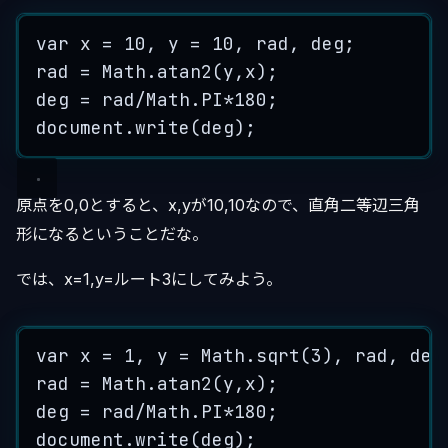
var
x
=
10
,
y
=
10
,
rad
,
deg
;
rad
=
Math
.
atan2
(
y
,
x
);
deg
=
rad
/
Math
.
PI
*
180
;
document
.
write
(
deg
);
原点を0,0とすると、x,yが10,10なので、直角二等辺三角
形になるということだな。
では、x=1,y=ルート3にしてみよう。
var
x
=
1
,
y
=
Math
.
sqrt
(
3
)
,
rad
,
deg
rad
=
Math
.
atan2
(
y
,
x
);
deg
=
rad
/
Math
.
PI
*
180
;
document
.
write
(
deg
);