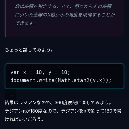
数は座標を指定することで、原点からその座標
に引いた直線のX軸からの角度を取得することが
できます。
ちょっと試してみよう。
var
x
=
10
,
y
=
10
;
document
.
write
(
Math
.
atan2
(
y
,
x
));
結果はラジアンなので、360度表記に直してみよう。
ラジアンπが180度なので、ラジアンをπで割って180で書
ければいいだろう。