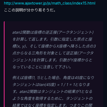
http://www.ajaxtower.jp/js/math_class/index15.html
ここの説明が分かり易そうだ。
atan2関数は座標の逆正接(アークタンジェント)
を計算して返します。引数に指定した原点と座
標(x, y)、そして座標からX座標へ降ろした点の3
点からなる三角形を対象として逆正接(アークタ
ンジェント)を計算します。引数がY座標からと
なっていることに注意して下さい。
例えば座標(1, 1)とした場合、角度は45度になり
タンジェントはtan(45度) = 1 / 1 = 1となりま
す。atan2関数はタンジェントの結果が1となる
ような角度を取得するために、タンジェントの
結果ではなく座標を指定します。つまりこの関