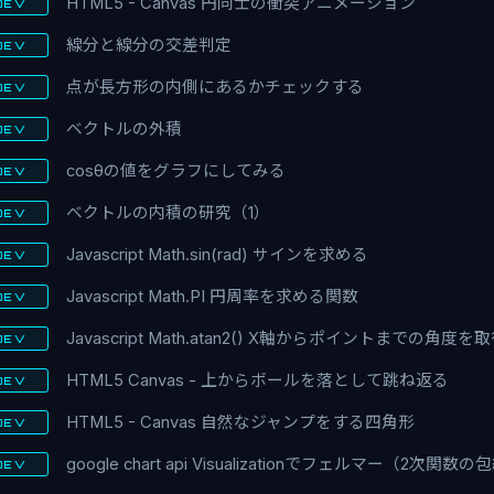
HTML5 - Canvas 円同士の衝突アニメーション
DEV
線分と線分の交差判定
DEV
点が長方形の内側にあるかチェックする
DEV
ベクトルの外積
DEV
cosθの値をグラフにしてみる
DEV
ベクトルの内積の研究（1）
DEV
Javascript Math.sin(rad) サインを求める
DEV
Javascript Math.PI 円周率を求める関数
DEV
Javascript Math.atan2() X軸からポイントまでの角度を
DEV
HTML5 Canvas - 上からボールを落として跳ね返る
DEV
HTML5 - Canvas 自然なジャンプをする四角形
DEV
google chart api Visualizationでフェルマー（2次関数
DEV