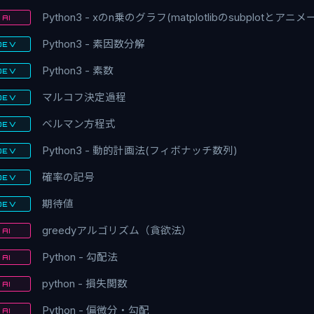
Python3 - xのn乗のグラフ(matplotlibのsubplotとアニ
AI
Python3 - 素因数分解
DEV
Python3 - 素数
DEV
マルコフ決定過程
DEV
ベルマン方程式
DEV
Python3 - 動的計画法(フィボナッチ数列)
DEV
確率の記号
DEV
期待値
DEV
greedyアルゴリズム（貪欲法）
AI
Python - 勾配法
AI
python - 損失関数
AI
Python - 偏微分・勾配
AI