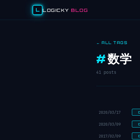
L
LOGICKY
BLOG
← ALL TAGS
#
数学
41 posts
2020/03/17
2020/03/09
2017/02/09