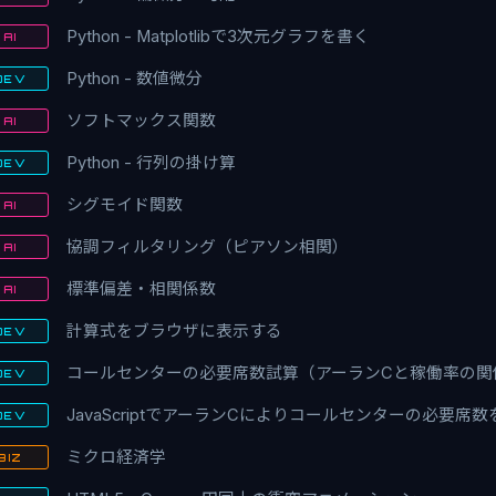
Python - Matplotlibで3次元グラフを書く
AI
Python - 数値微分
DEV
ソフトマックス関数
AI
Python - 行列の掛け算
DEV
シグモイド関数
AI
協調フィルタリング（ピアソン相関）
AI
標準偏差・相関係数
AI
計算式をブラウザに表示する
DEV
コールセンターの必要席数試算（アーランCと稼働率の関
DEV
JavaScriptでアーランCによりコールセンターの必要席
DEV
ミクロ経済学
BIZ