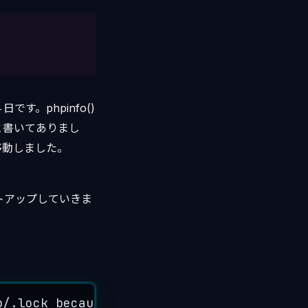
す。phpinfo()
pearと書いてありまし
p/に移動しました。
トアップしていきま
p
/
.
lock
because
Permission
denied
in
PEAR