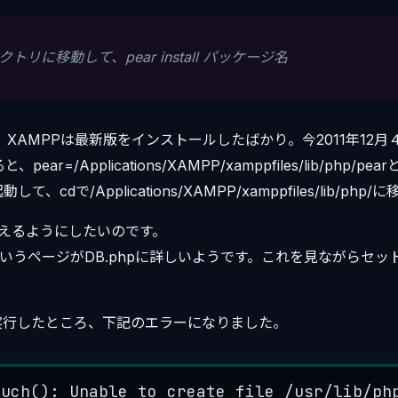
クトリに移動して、pear install パッケージ名
。XAMPPは最新版をインストールしたばかり。今2011年12月４日で
pear=/Applications/XAMPP/xamppfiles/lib/php/
、cdで/Applications/XAMPP/xamppfiles/lib/ph
を使えるようにしたいのです。
いうページがDB.phpに詳しいようです。これを見ながらセッ
l DBを実行したところ、下記のエラーになりました。
ouch
(): 
Unable
to
create
file
/
usr
/
lib
/
ph