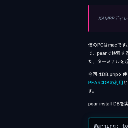
XAMPPディレ
僕のPCはmacです
で、pearで検索すると、
た。ターミナルを起動して
今回はDB.php
PEAR::DBの利用
と
す。
pear instal
Warning: 
t