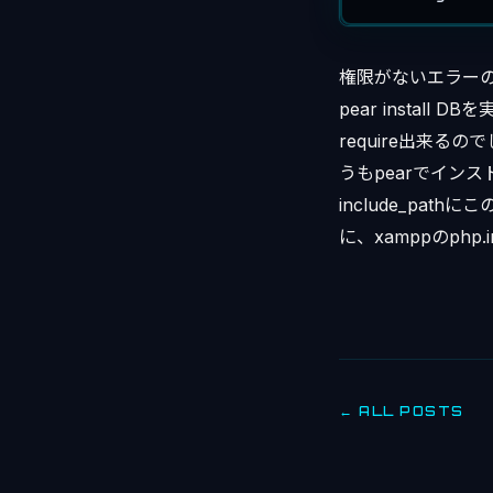
権限がないエラー
pear insta
require出来るの
うもpearでインスト
include_pat
に、xamppのphp.in
← ALL POSTS