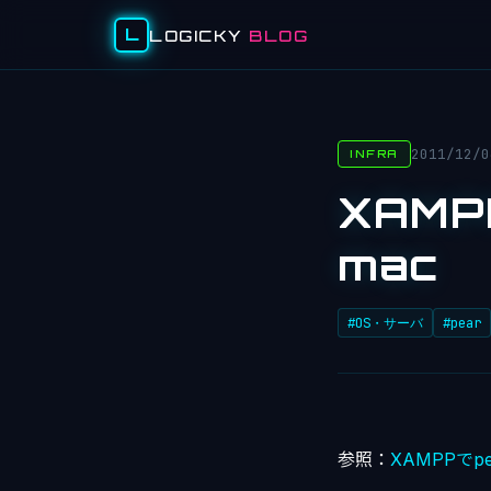
L
LOGICKY
BLOG
2011/12/0
INFRA
XAMP
mac
#OS・サーバ
#pear
参照：
XAMPPでp