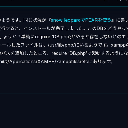
のようです。同じ状況が『
snow leopardでPEARを使う
』に書い
ll DBを実行すると、インストールが完了しました。このDBをどうや
でしょうか？単純にrequire ‘DB.php’;とやると存在しないと
ールしたファイルは、/usr/lib/php/にいるようです。xamppのp
hにこのパスを追加したところ、require ‘DB.php’で起動するよ
iは/Applications/XAMPP/xamppfiles/etcにあります。