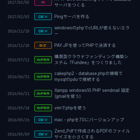
2017/02/05
AI
サーバをつくる
2017/02/03
Pingサーバを作る
DEV
windowsのphpでcURLが使えないエラ
2016/11/10
DEV
ー
2016/11/10
PAY.JPを使ってPHPで決済する
BIZ
購買型クラウドファンディング構築シ
2016/07/11
INFRA
ステム『Fundee』をつくりました
cakephp2 - database.phpの情報で
2016/06/21
INFRA
mysqlのpdoで接続する
Xampp windows10 PHP sendmail 設定
2016/06/21
INFRA
(gmailを使う)
2016/05/28
vimでphpを使う
INFRA
2016/05/26
mac - phpを7.0にバージョンアップ
DEV
Zend_Pdfで作成されるPDFのファイル
2016/05/09
DEV
サイズを小さくする