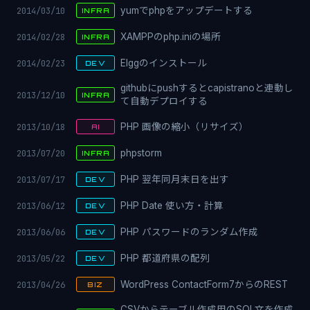
2014/03/10
yumでphpをアップデートする
INFRA
2014/02/28
XAMPPのphp.iniの場所
INFRA
2014/02/23
Elggのインストール
DEV
githubにpushするとcapistranoと連動し
2013/12/10
INFRA
て自動デプロイする
2013/10/18
PHP 画像の縮小（リサイズ）
AI
2013/07/20
phpstorm
INFRA
2013/07/17
PHP 翌年同月末日を出す
DEV
2013/06/12
PHP Date 使い方・計算
DEV
2013/06/06
PHP パスワードのランダム作成
DEV
2013/05/22
PHP 都道府県の配列
DEV
2013/04/26
WordPress ContactForm7からのREST
BIZ
CSVからテーブル作成用のSQL文を作成