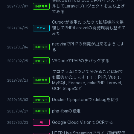
Windows11でchocoで色々インストー
2024/07/07
ルしてLaravelプロジェクトを立ち上げ
INFRA
てみる
Cursorが激重だったので拡張機能を整
2024/04/25
理してPHP/Laravelの開発環境も整えて
DEV
みた
neovimでPHPの開発が出来るようにす
2021/01/04
INFRA
る
2020/02/25
VSCodeでPHPのデバッグする
INFRA
プログラムについて分かることは何で
も回答いたします！！！PHP, Vue.js,
2019/08/13
INFRA
MySQL, Firebase, cakePHP, Laravel,
GCP, Stripeなど
2019/05/03
Dockerとphpstormでxdebugを使う
INFRA
2018/09/17
php-fpmの設定
INFRA
2017/03/21
Google Cloud VisionでOCRする
AI
HTTP Live Streamingでライブ動画配信