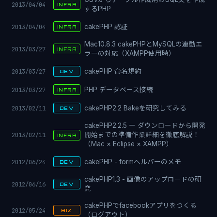
2013/04/04
INFRA
するPHP
2013/04/04
cakePHP 認証
INFRA
Mac10.8.3 cakePHPとMySQLの連動エ
2013/03/27
INFRA
ラーの対応（XAMPP使用時）
2013/03/27
cakePHP 命名規約
DEV
2013/03/27
PHP データベース接続
INFRA
2013/02/11
cakePHP2.2 Bakeを研究してみる
DEV
cakePHP2.2.5 ー ダウンロードから開発
2013/02/11
開始までの準備作業詳細を徹底解説！
INFRA
（Mac × Eclipse × XAMPP）
2012/06/24
cakePHP - formヘルパーのメモ
DEV
cakePHP1.3 - 画像のアップロードの研
2012/06/16
DEV
究
cakePHPでfacebookアプリをつくる
2012/05/24
BIZ
（ログアウト）