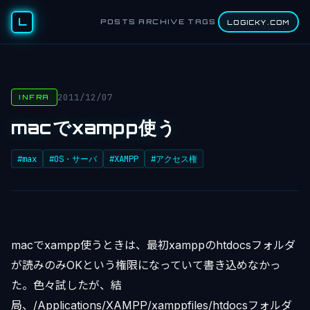
L
POSTS
ARCHIVE
TAGS
LOGICKY.COM
2011/12/07
INFRA
macでxampp使う
#max
#OS・サーバ
#XAMPP
#アクセス権
macでxampp使うときは、最初xamppのhtdocsフォルダ
が読みのみOKという権限になっていて書き込めなかっ
た。色々試したが、結
局、/Applications/XAMPP/xamppfiles/htdocsフォルダ