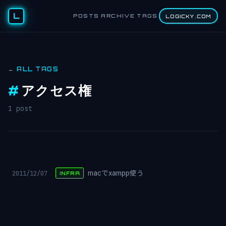
L
POSTS
ARCHIVE
TAGS
LOGICKY.COM
← ALL TAGS
#
アクセス権
1 post
2011/12/07
macでxampp使う
INFRA