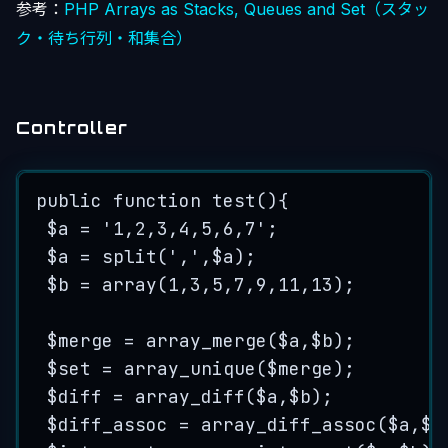
参考：
PHP Arrays as Stacks, Queues and Set（スタッ
ク・待ち行列・和集合）
Controller
public
function
test
()
{
$a
=
'
1,2,3,4,5,6,7
'
;
$a
=
split
(
'
,
'
,$
a
);
$b
=
array
(
1
,
3
,
5
,
7
,
9
,
11
,
13
);
$merge
=
array_merge
($
a
,$
b
);
$set
=
array_unique
($
merge
);
$diff
=
array_diff
($
a
,$
b
);
$diff_assoc
=
array_diff_assoc
($
a
,$
b