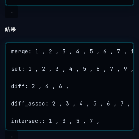
結果
merge: 
1
 , 
2
 , 
3
 , 
4
 , 
5
 , 
6
 , 
7
 , 
1
 
set: 
1
 , 
2
 , 
3
 , 
4
 , 
5
 , 
6
 , 
7
 , 
9
 , 
diff: 
2
 , 
4
 , 
6
 ,
diff_assoc: 
2
 , 
3
 , 
4
 , 
5
 , 
6
 , 
7
 ,
intersect: 
1
 , 
3
 , 
5
 , 
7
 ,