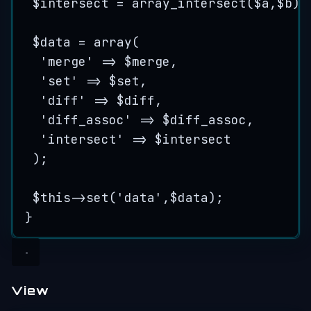
$intersect
=
array_intersect
($
a
,$
b
);
$data
=
array
(
'
merge
'
=>
$merge
,
'
set
'
=>
$set
,
'
diff
'
=>
$diff
,
'
diff_assoc
'
=>
$diff_assoc
,
'
intersect
'
=>
$intersect
);
$this->
set
(
'
data
'
,
$data
);
}
View