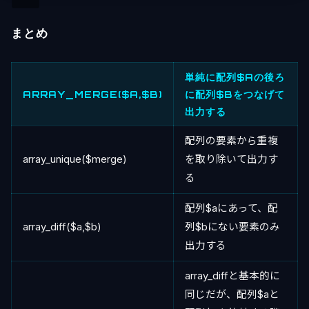
まとめ
単純に配列$Aの後ろ
ARRAY_MERGE($A,$B)
に配列$Bをつなげて
出力する
配列の要素から重複
array_unique($merge)
を取り除いて出力す
る
配列$aにあって、配
array_diff($a,$b)
列$bにない要素のみ
出力する
array_diffと基本的に
同じだが、配列$aと