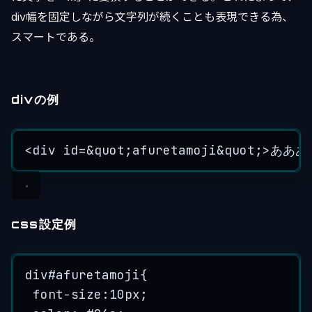
div幅を固定しながら文字列が続くことも表現できる為、
スマートである。
divの例
<
div
id
=&quot;afuretamoji&quo
css設定例
div
#
afuretamoji
{
font
-
size:10
px
;