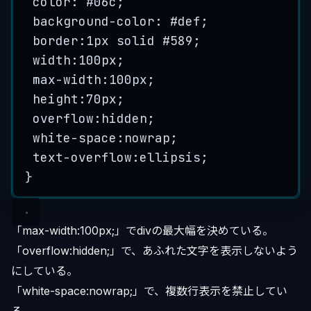
color: #06
c
;
background
-
color: #
def
;
border:1
px
solid
 #
589
;
width:100
px
;
max
-
width:100
px
;
height:70
px
;
overflow:
hidden
;
white
-
space:
nowrap
;
text
-
overflow:
ellipsis
;
}
「max-width:100px;」でdivの最大幅を決めている。
「overflow:hidden;」で、あふれた文字を表示しないよう
にしている。
「white-space:nowrap;」で、複数行表示を禁止してい
る。