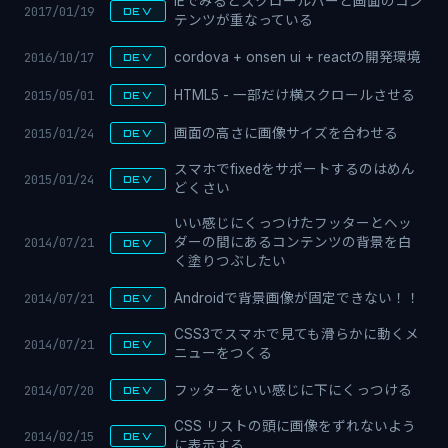
IEでみるとスクロールバーと画面のコン
2017/01/19
DEV
テンツが重なっている
2016/10/17
cordova + onsen ui + reactの開発環境
DEV
2015/05/01
HTML5 - 一部だけ横スクロールさせる
DEV
2015/01/24
画面の高さに画像サイズを合わせる
DEV
スマホでfixedをサポートするのはめん
2015/01/24
DEV
どくさい
いい感じにくっつけたフッターとヘッ
2014/07/21
ダーの間にあるコンテンツの背景を白
DEV
く塗りつぶしたい
2014/07/21
Androidで背景画像が固定できない！！
DEV
CSS3でスマホで見ても滑らかに動くメ
2014/07/21
DEV
ニューをつくる
2014/07/20
フッターをいい感じに下にくっつける
DEV
CSS リストの頭に画像をずれないよう
2014/02/15
DEV
に表示する