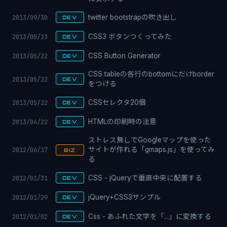
2013/09/30
twitter bootstrapの吹き出し
DEV
2013/05/23
CSS3 ボタンつくってみた
DEV
2013/05/22
CSS Button Generator
DEV
CSS tableの各行のbottomにだけborder
2013/05/22
DEV
をつける
2013/05/22
CSSセレクタ20個
DEV
2013/04/22
HTMLの印刷時の注意
DEV
ストレス無しでGoogleマップを使った
2012/06/17
サイトが作れる「gmaps.js」を使ってみ
BIZ
る
2012/01/31
CSS - jQueryで垂直中央に配置する
DEV
2012/01/29
jQuery+CSS3サンプル
DEV
2012/01/02
Css - あふれた文字を「...」に変換する
DEV