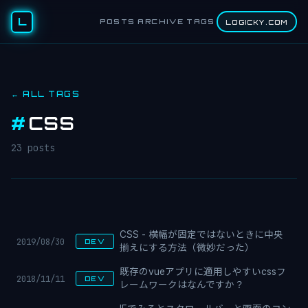
L
POSTS
ARCHIVE
TAGS
LOGICKY.COM
← ALL TAGS
#
CSS
23 posts
CSS - 横幅が固定ではないときに中央
2019/08/30
DEV
揃えにする方法（微妙だった）
既存のvueアプリに適用しやすいcssフ
2018/11/11
DEV
レームワークはなんですか？