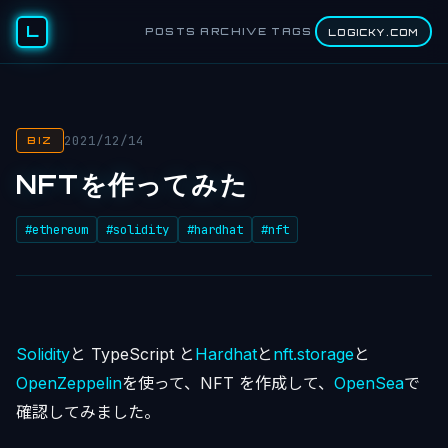
L
POSTS
ARCHIVE
TAGS
LOGICKY.COM
2021/12/14
BIZ
NFTを作ってみた
#ethereum
#solidity
#hardhat
#nft
Solidity
と TypeScript と
Hardhat
と
nft.storage
と
OpenZeppelin
を使って、NFT を作成して、
OpenSea
で
確認してみました。