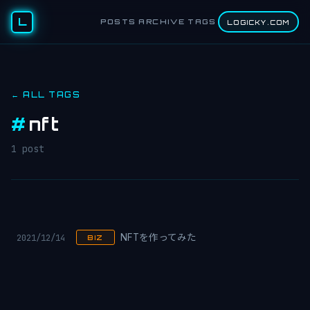
L
POSTS
ARCHIVE
TAGS
LOGICKY.COM
← ALL TAGS
#
nft
1 post
2021/12/14
NFTを作ってみた
BIZ