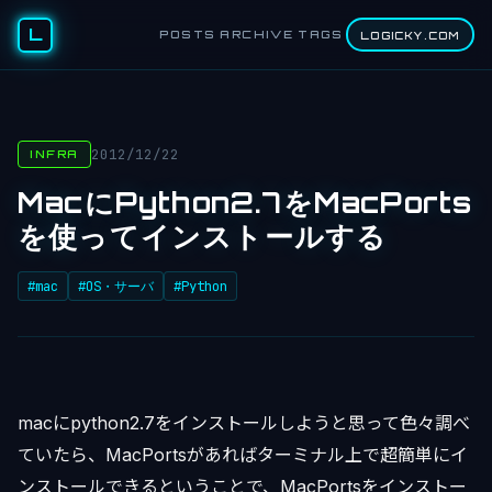
L
POSTS
ARCHIVE
TAGS
LOGICKY.COM
2012/12/22
INFRA
MacにPython2.7をMacPorts
を使ってインストールする
#mac
#OS・サーバ
#Python
macにpython2.7をインストールしようと思って色々調べ
ていたら、MacPortsがあればターミナル上で超簡単にイ
ンストールできるということで、MacPortsをインストー