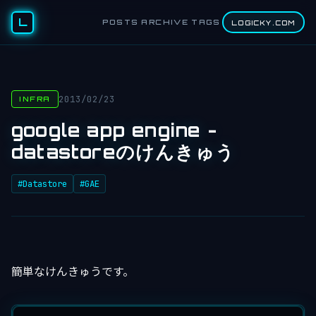
L
POSTS
ARCHIVE
TAGS
LOGICKY.COM
2013/02/23
INFRA
google app engine -
datastoreのけんきゅう
#Datastore
#GAE
簡単なけんきゅうです。