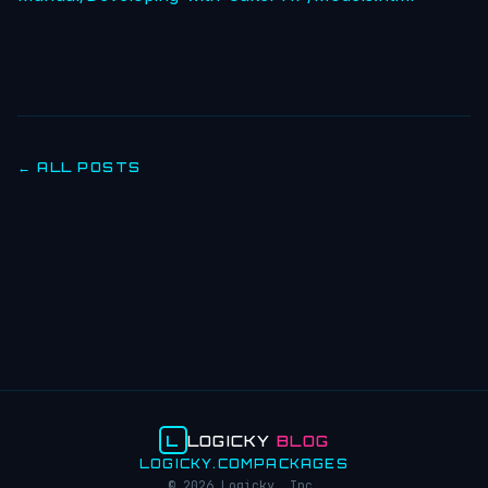
← ALL POSTS
L
LOGICKY
BLOG
LOGICKY.COM
PACKAGES
© 2026 Logicky, Inc.